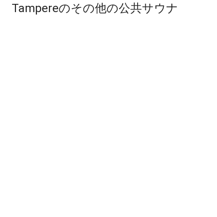
Tampereのその他の公共サウナ
Rajaportin sauna
Rauhaniemen kansankylpylä
Kaupinojan sauna
Kaukajärven sauna
Tahmelan huvilan sauna
Tohlopin tynnyrisauna
Suomensaaren sauna
Nekalan sauna
Flou-sauna
Niemi-Kapeen sauna
Suolijärven sauna
M/S Laine