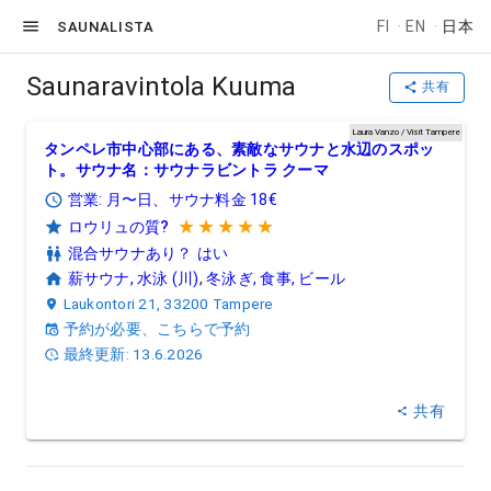
FI
·
EN
·
日本
SAUNALISTA
Saunaravintola Kuuma
共有
Saunaravintola Kuuma
| Tampere
Laura Vanzo / Visit Tampere
タンペレ市中心部にある、素敵なサウナと水辺のスポッ
ト。サウナ名：サウナラビントラ クーマ
営業: 月〜日、サウナ料金 18€
★★★★★
ロウリュの質?
5/5 星
混合サウナあり？
はい
薪サウナ, 水泳 (川), 冬泳ぎ, 食事, ビール
Laukontori 21, 33200 Tampere
予約が必要、こちらで予約
最終更新: 13.6.2026
共有