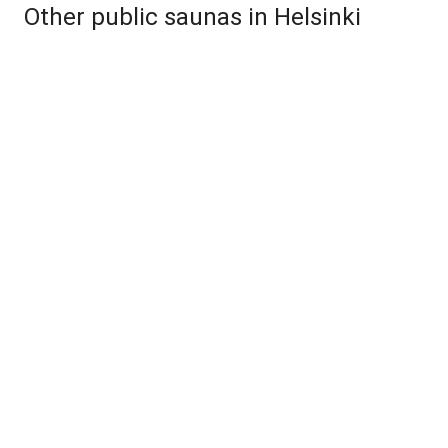
Other public saunas in Helsinki
Lonnan sauna
Kulttuurisauna
Kotiharjun sauna
Yrjönkadun uimahalli
Löyly sauna Helsinki
Sompasauna
Helsingin saunalautta
Valon kattosaunat
Allas sea pool
Sauna Hermanni
Furuvikin rantasauna
St George spa
Kaunissaaren sauna
Karjalaisten kesäkoti
Villa Wuorion sauna
Poliisien kesäkoti
Uunisaaren sauna
Lapinlahden sauna