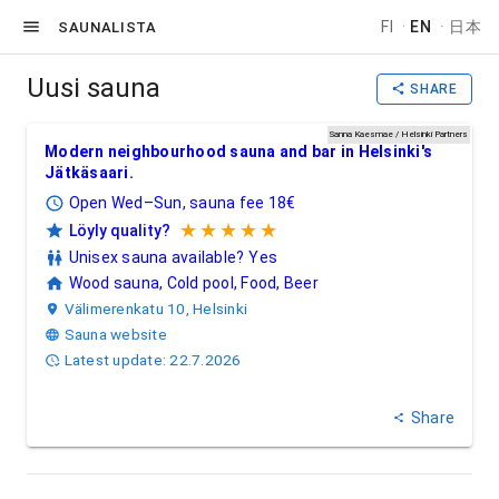
FI
·
EN
·
日本
SAUNALISTA
Uusi sauna
SHARE
Uusi sauna
| Helsinki
Sanna Kaesmae / Helsinki Partners
Modern neighbourhood sauna and bar in Helsinki's
Jätkäsaari.
Open Wed–Sun, sauna fee 18€
★★★★★
Löyly quality?
5/5 stars.
Unisex sauna available?
Yes
Wood sauna, Cold pool, Food, Beer
Välimerenkatu 10, Helsinki
Sauna website
Latest update: 22.7.2026
Share